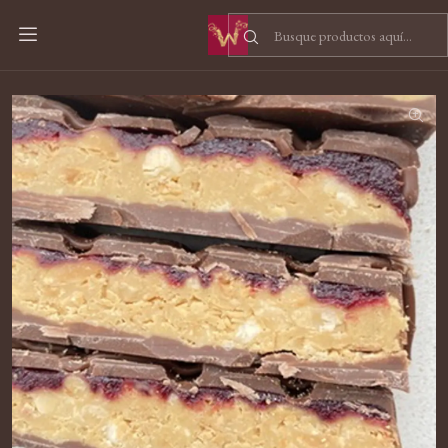
Inicio
Chocolate
Dessert Bars
Dessert Bar: American Breakfast Mylk 41% cacao