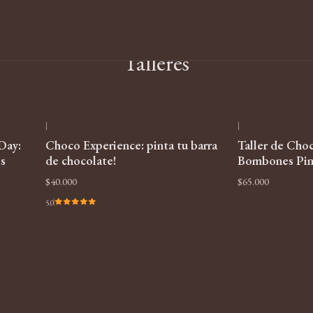
Inicio
Talleres
Talleres
|
|
Agotado
Agotado
Day:
Choco Experience: pinta tu barra
Taller de Choc
s
de chocolate!
Bombones Pin
$40.000
$65.000
5.0