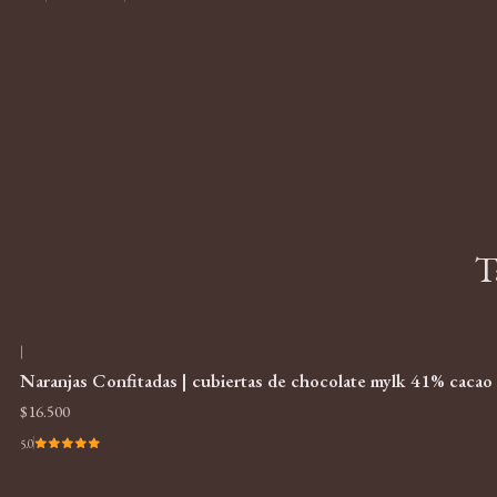
T
|
Naranjas Confitadas | cubiertas de chocolate mylk 41% cacao
$16.500
5.0