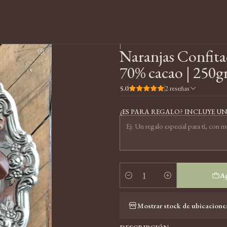
Catálogo
Naranjas Confitadas | cubiertas de chocolate dark 70% cacao |
|
Naranjas Confitad
70% cacao | 250g
5.0
2 reseñas
¿ES PARA REGALO? INCLUYE UN
Ag
Cantidad
Mostrar stock de ubicacione