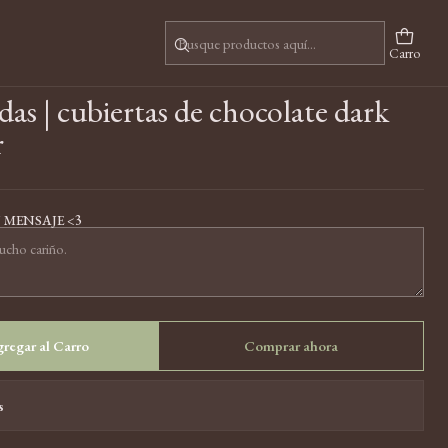
 250gr
Carro
as | cubiertas de chocolate dark
r
 MENSAJE <3
regar al Carro
Comprar ahora
s